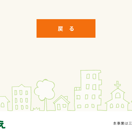
戻 る
本事業は