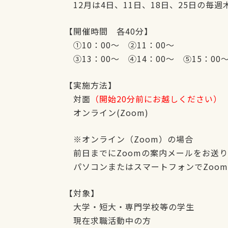
12月は4日、11日、18日、25日の毎
【開催時間 各40分】
①10：00～ ②11：00～
③13：00～ ④14：00～ ⑤15：00～
【実施方法】
対面
（開始20分前にお越しください）
オンライン(Zoom)
※オンライン（Zoom）の場合
前日までにZoomの案内メールをお送
パソコンまたはスマートフォンでZoo
【対象】
大学・短大・専門学校等の学生
現在求職活動中の方