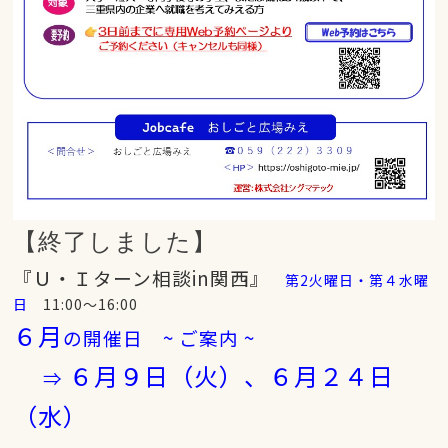
【終了しました】
『Ｕ・Ｉターン相談in関西』
第2火曜日・第４水曜
日
11:00～16:00
６月
の開催日 ~ ご案内 ~
６
月９日（火）、
６
月２４日
⇒
（水）