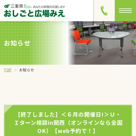
お知らせ
TOP
お知らせ
【終了しました】＜６月の開催日!＞Ｕ・
Ｉターン相談in関西（オンラインなら全国
OK）【web予約で！】