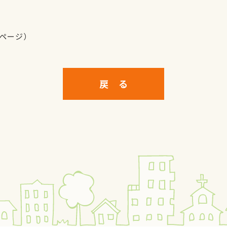
ムページ）
戻 る