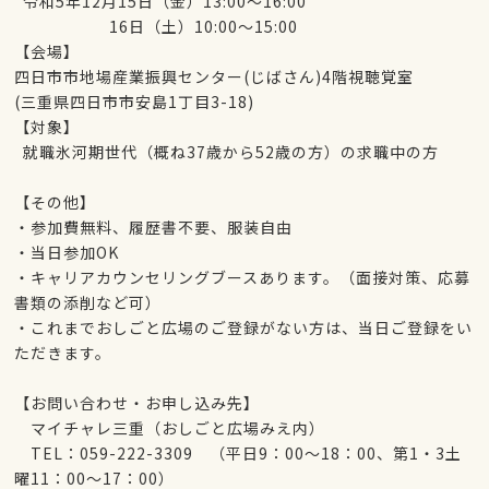
令和5年12月15日（金）13:00～16:00
16日（土）10:00～15:00
【会場】
四日市市地場産業振興センター(じばさん)4階視聴覚室
(三重県四日市市安島1丁目3-18)
【対象】
就職氷河期世代（概ね37歳から52歳の方）の求職中の方
【その他】
・参加費無料、履歴書不要、服装自由
・当日参加OK
・キャリアカウンセリングブースあります。（面接対策、応募
書類の添削など可）
・これまでおしごと広場のご登録がない方は、当日ご登録をい
ただきます。
【お問い合わせ・お申し込み先】
マイチャレ三重（おしごと広場みえ内）
TEL：059-222-3309 （平日9：00～18：00、第1・3土
曜11：00～17：00）