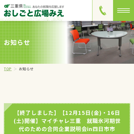
お知らせ
TOP
お知らせ
【終了しました】【12月15日(金)・16日
(土)開催】マイチャレ三重 就職氷河期世
代のための合同企業説明会in四日市市